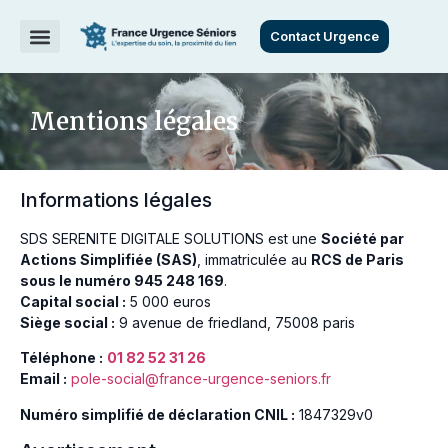
Contact Urgence
Mentions légales
Informations légales
SDS SERENITE DIGITALE SOLUTIONS est une
Société par
Actions Simplifiée (SAS)
, immatriculée au
RCS de Paris
sous le numéro 945 248 169
.
Capital social :
5 000 euros
Siège social :
9 avenue de friedland, 75008 paris
Téléphone :
01 82 52 31 26
Email :
pole-social@france-urgence-seniors.fr
Numéro simplifié de déclaration CNIL :
1847329v0