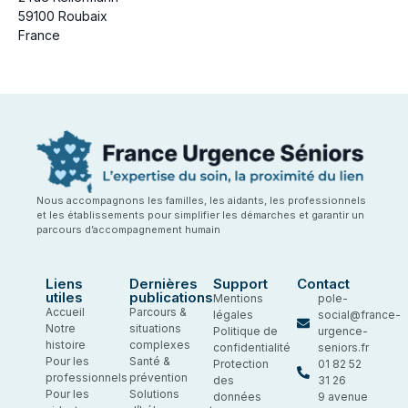
59100 Roubaix
France
Nous accompagnons les familles, les aidants, les professionnels
et les établissements pour simplifier les démarches et garantir un
parcours d’accompagnement humain
Liens
Dernières
Support
Contact
utiles
publications
Mentions
pole-
Accueil
Parcours &
légales
social@france-
Notre
situations
Politique de
urgence-
histoire
complexes
confidentialité
seniors.fr
Pour les
Santé &
Protection
01 82 52
professionnels
prévention
des
31 26
Pour les
Solutions
données
9 avenue