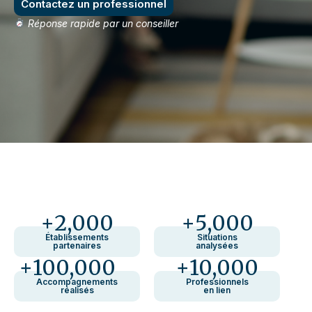
Contactez un professionnel
Réponse rapide par un conseiller
+
2,000
+
5,000
Établissements
Situations
partenaires
analysées
+
100,000
+
10,000
Accompagnements
Professionnels
réalisés
en lien