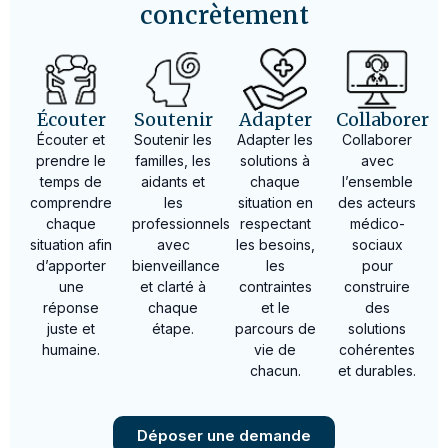
concrètement
Écouter
Soutenir
Adapter
Collaborer
Écouter et
Soutenir les
Adapter les
Collaborer
prendre le
familles, les
solutions à
avec
temps de
aidants et
chaque
l’ensemble
comprendre
les
situation en
des acteurs
chaque
professionnels
respectant
médico-
situation afin
avec
les besoins,
sociaux
d’apporter
bienveillance
les
pour
une
et clarté à
contraintes
construire
réponse
chaque
et le
des
juste et
étape.
parcours de
solutions
humaine.
vie de
cohérentes
chacun.
et durables.
Déposer une demande