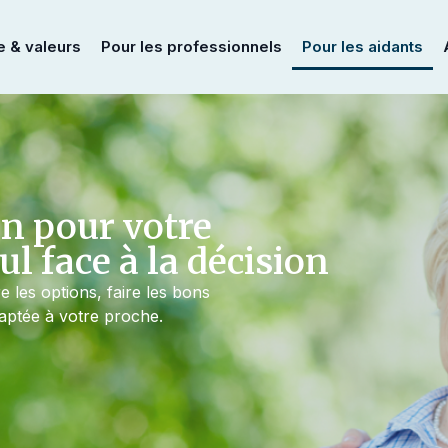
e & valeurs
Pour les professionnels
Pour les aidants
n pour votre
ul face à la décision
es options, faire les bons
aptée à votre proche.