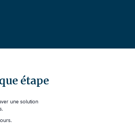
?
que étape
uver une solution
s.
ours.