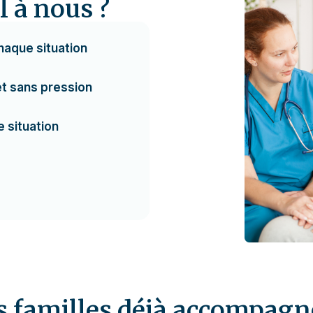
l à nous ?
haque situation
 sans pression
 situation
s familles déjà accompagn