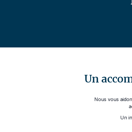
Un accom
Nous vous aidons
a
Un i