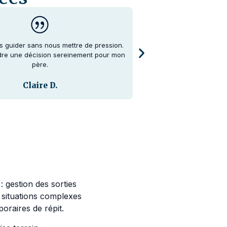
us guider sans nous mettre de pression.
On ne savait pas par où 
dre une décision sereinement pour mon
a été beaucoup pl
père.
Jul
Claire D.
 gestion des sorties
 situations complexes
raires de répit.