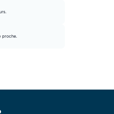
urs.
e proche.